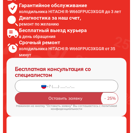
Гарантийное обслуживание
холодильника HITACHI R-W660FPUC3XGGR до 3 лет
Диагностика за наш счет,
ремонт по желанию
Бесплатный выезд курьера
в день обращения
Срочный ремонт
холодильника HITACHI R-W660FPUC3XGGR от 35
минут
Бесплатная консультация со
специалистом
Оставить заявку
Нажимая на кнопку "Оставить заявку" Вы соглашаетесь c
политикой
конфиденциальности