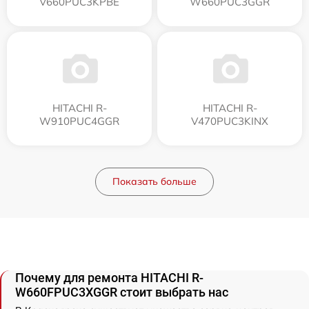
V660PUC3KPBE
W660PUC3GGR
HITACHI R-
HITACHI R-
W910PUC4GGR
V470PUC3KINX
Показать больше
Почему для ремонта HITACHI R-
W660FPUC3XGGR стоит выбрать нас