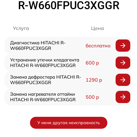
R-W660FPUC3XGGR
Услуга
Цена
Диагностика HITACHI R-
бесплатно
W660FPUC3XGGR
Устранение утечки хладагента
600 р
HITACHI R-W660FPUC3XGGR
Замена дефростера HITACHI R-
1290 р
W660FPUC3XGGR
Замена нагревателя оттайки
500 р
HITACHI R-W660FPUC3XGGR
У меня другая неисправность