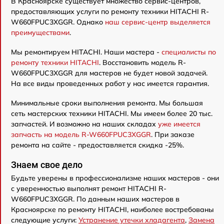
В Красноярске существует множество сервис-центров,
предоставляющих услуги по ремонту техники HITACHI R-
W660FPUC3XGGR. Однако
наш сервис-центр выделяется
преимуществами
.
Мы ремонтируем HITACHI. Наши мастера -
специалисты по
ремонту техники HITACHI
. Восстановить модель R-
W660FPUC3XGGR для мастеров не будет новой задачей.
На все виды проведенных работ у нас имеется гарантия.
Минимальные сроки выполнения ремонта. Мы большая
сеть мастерских техники HITACHI. Мы имеем более 20 тыс.
запчастей. И возможно на наших складах
уже имеется
запчасть на модель R-W660FPUC3XGGR
. При заказе
ремонта на сайте - предоставляется скидка -25%.
Знаем свое дело
Будьте уверены в профессионализме наших мастеров - они
с уверенностью выполнят ремонт HITACHI R-
W660FPUC3XGGR. По данным наших мастеров в
Красноярске по ремонту HITACHI, наиболее востребованы
следующие услуги:
Устранение утечки хладагента
,
Замена