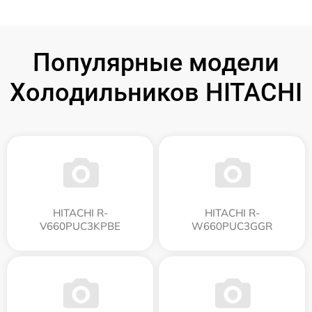
Популярные модели
Холодильников HITACHI
HITACHI R-
HITACHI R-
V660PUC3KPBE
W660PUC3GGR