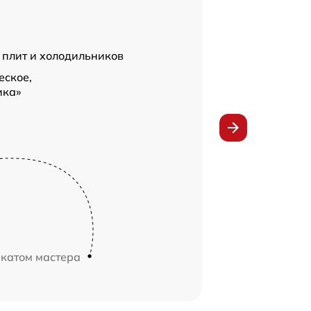
 плит и холодильников
еское,
ика»
икатом мастера